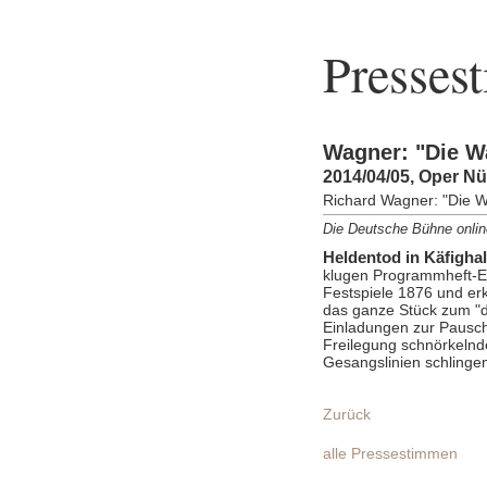
Presses
Wagner: "Die W
2014/04/05, Oper N
Richard Wagner: "Die W
Die Deutsche Bühne onlin
Heldentod in Käfigha
klugen Programmheft-Es
Festspiele 1876 und er
das ganze Stück zum "d
Einladungen zur Pausch
Freilegung schnörkelnde
Gesangslinien schlingen,
Zurück
alle Pressestimmen