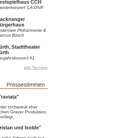
estspielhaus CCH
eisterkonzert 'LA DIVA'
acknanger
ürgerhaus
odensee Phiharmonie &
arcus Bosch
ürth, Stadttheater
ürth
eujahrskonzert #1
alle Termine
Pressestimmen
Traviata"
 der orchestral eher
ichen Grazer Produktion,
rliegt,...
ristan und Isolde"
r zehn Jahren auch nur