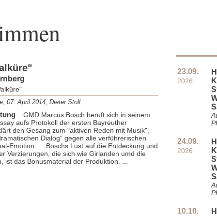
timmen
alküre"
23.09.
H
ürnberg
K
2026
alküre"
S
W
e
,
07. April 2014
,
Dieter Stoll
S
ltung
...GMD Marcus Bosch beruft sich in seinem
Au
say aufs Protokoll der ersten Bayreuther
P
klärt den Gesang zum "aktiven Reden mit Musik",
ramatischen Dialog" gegen alle verführerischen
24.09.
H
al-Emotion. ... Boschs Lust auf die Entdeckung und
K
2026
r Verzierungen, die sich wie Girlanden umd die
S
 ist das Bonusmaterial der Produktion. ...
W
S
Au
P
10.10.
H