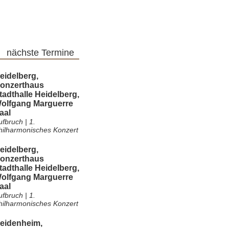
nächste Termine
eidelberg,
onzerthaus
tadthalle Heidelberg,
olfgang Marguerre
aal
fbruch | 1.
hilharmonisches Konzert
eidelberg,
onzerthaus
tadthalle Heidelberg,
olfgang Marguerre
aal
fbruch | 1.
hilharmonisches Konzert
eidenheim,