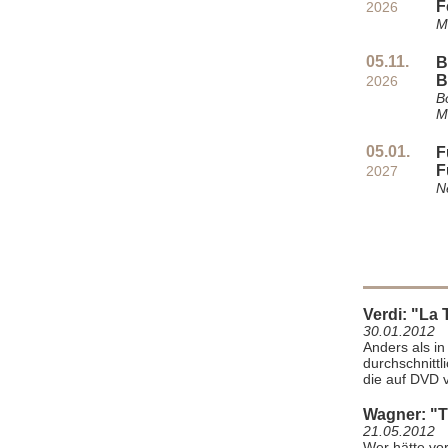
F
2026
M
05.11.
B
B
2026
B
M
05.01.
F
F
2027
N
Verdi: "La 
30.01.2012
Anders als in
durchschnittl
die auf DVD vo
Wagner: "T
21.05.2012
Wer hätte vo